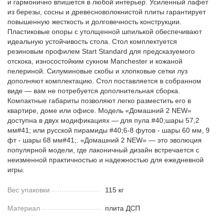
и гармонично впишется в любой интерьер. Усиленный лафет
из березы, сосны и древесноволокнистой плиты гарантирует
повышенную жесткость и долговечность конструкции.
Пластиковые опоры с утолщенной шпилькой обеспечивают
идеальную устойчивость стола. Стол комплектуется
резиновым профилем Start Standard для предсказуемого
отскока, износостойким сукном Manchester и кожаной
пелериной. Силуминовые скобы и хлопковые сетки луз
дополняют комплектацию. Стол поставляется в собранном
виде — вам не потребуется дополнительная сборка.
Компактные габариты позволяют легко разместить его в
квартире, доме или офисе. Модель «Домашний 2 NEW»
доступна в двух модификациях — для пула #40;шары 57,2
мм#41; или русской пирамиды #40;6-8 футов - шары 60 мм, 9
фт - шары 68 мм#41;. «Домашний 2 NEW» — это эволюция
популярной модели, где лаконичный дизайн встречается с
неизменной практичностью и надежностью для ежедневной
игры.
Вес упаковки
115 кг
Материал
плита ДСП