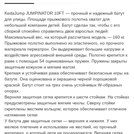
KedaJump JUMPINATOR 10FT — прочный и надежный батут
для улицы. Площади прыжкового полотна хватит для
небольшой компании детей. Батут сделан так, чтобы с его
сборкой спокойно справились двое взрослых людей.
Максимальный вес, на который рассчитана модель — 160 кг.
Прыжковое полотно выполнено из эластичного, но прочного
материала перматрон. Он выдерживает большие нагрузки и
воздействие агрессивной внешней среды. Полотно крепится к
раме с помощью 54 оцинкованных пружин. Пружины закрыты
защитным кожухом и мягким матом.
Крепкая и устойчивая рама обеспечивает безопасные игры на
батуте. Она оцинкована и окрашена черной порошковой
краской. Батут стоит на трех очень устойчивых W-образных
опорах.
Верхняя защитная сетка крепится к шести стойкам. На стойках
предусмотрены защитные мягкие чехлы. Сверху стойки
скреплены жестким кольцом, которое обеспечивает отличное
натяжение сетки.
У батута две защитные сетки — верхняя и нижняя. У них
мелкое плетение и использован не жесткий, но прочный
материал, о который дети не поцарапаются. Верхняя сетка